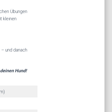
eichen Übungen
t kleinen
t – und danach
 deinen Hund!
am)