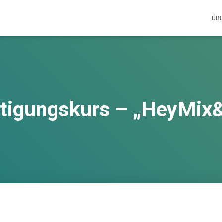
ÜB
tigungskurs – „HeyMix