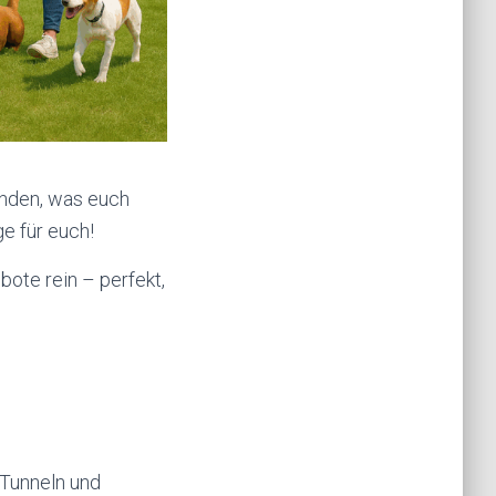
inden, was euch
e für euch!
ote rein – perfekt,
 Tunneln und