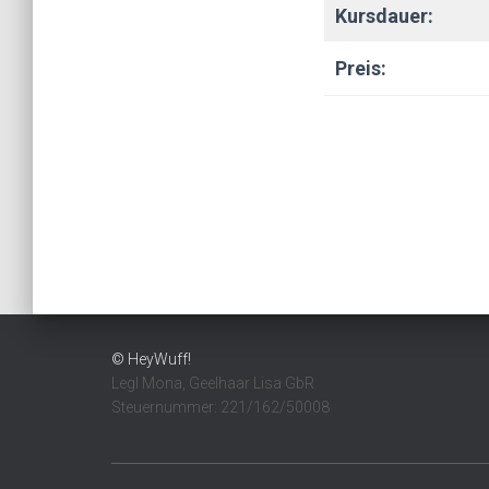
Kursdauer:
Preis:
© HeyWuff!
Legl Mona, Geelhaar Lisa GbR
Steuernummer: 221/162/50008