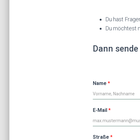
Du hast Frage
Du möchtest m
Dann sende 
Name
*
E-Mail
*
Straße
*