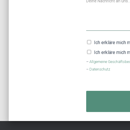
C
Ich erkläre mich
h
e
Ich erkläre mich
c
–
Allgemeine Geschäftsbe
k
b
–
Datenschutz
o
x
e
n
*